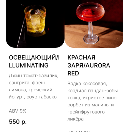
ОСВЕЩАЮЩИЙ/I
КРАСНАЯ
LLUMINATING
ЗАРЯ/AURORA
RED
Джин томат-базилик,
сангрита, фреш
Водка кокосовая,
лимона, греческий
кордиал пандан-бобы
йогурт, соус табаско
тонка, игристое вино,
сорбет из малины и
ABV 9%
грейпфрутового
ликёра
550
р.