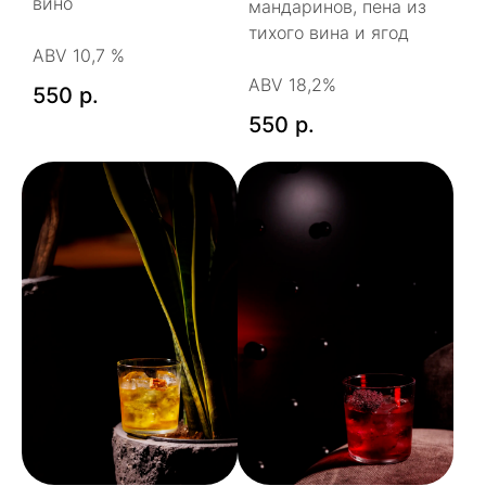
вино
мандаринов, пена из
тихого вина и ягод
ABV 10,7 %
ABV 18,2%
550
р.
550
р.