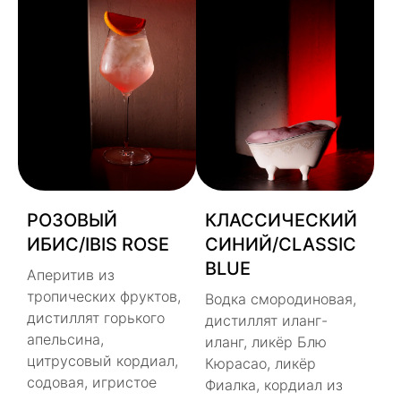
РОЗОВЫЙ
КЛАССИЧЕСКИЙ
ИБИС/IBIS ROSE
СИНИЙ/CLASSIC
BLUE
Аперитив из
тропических фруктов,
Водка смородиновая,
дистиллят горького
дистиллят иланг-
апельсина,
иланг, ликёр Блю
цитрусовый кордиал,
Кюрасао, ликёр
содовая, игристое
Фиалка, кордиал из