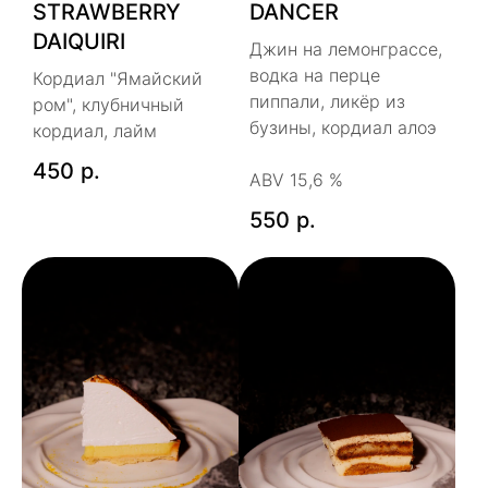
STRAWBERRY
DANCER
DAIQUIRI
Джин на лемонграссе,
водка на перце
Кордиал "Ямайский
пиппали, ликёр из
ром", клубничный
бузины, кордиал алоэ
кордиал, лайм
450
р.
ABV 15,6 %
550
р.