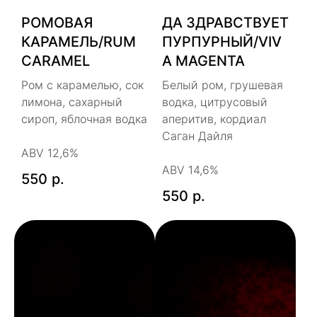
РОМОВАЯ
ДА ЗДРАВСТВУЕТ
КАРАМЕЛЬ/RUM
ПУРПУРНЫЙ/VIV
CARAMEL
A MAGENTA
Ром с карамелью, сок
Белый ром, грушевая
лимона, сахарный
водка, цитрусовый
сироп, яблочная водка
аперитив, кордиал
Саган Дайля
ABV 12,6%
ABV 14,6%
550
р.
550
р.