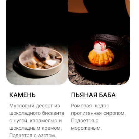
КАМЕНЬ
ПЬЯНАЯ БАБА
Муссовый десерт из
Ромовая щедро
шоколадного бисквита
пропитанная сиропом.
с нугой, карамелью и
Подается с
шоколадным кремом.
мороженым.
Подается с азотом.